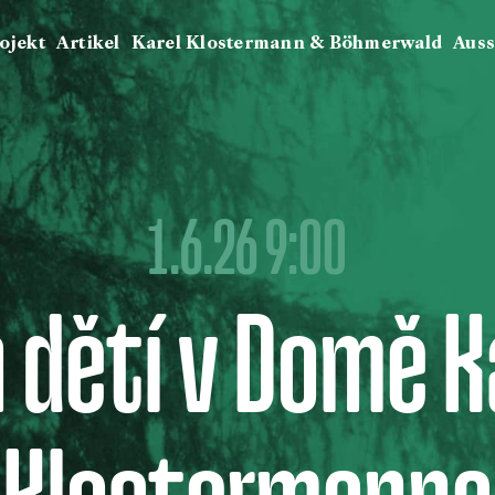
ojekt
Artikel
Karel Klostermann & Böhmerwald
Auss
1.6.26 9:00
 dětí v Domě K